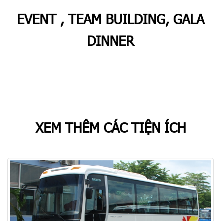
EVENT , TEAM BUILDING, GALA
DINNER
Khách sạn CAT BA ECO HOTEL sẽ giúp chuyến đi của quý khách
được trọn vẹn bằng dịch vụ tổ chức sự kiện chuyên nghiệp như Gala
Dinner - Team Building tại Đảo Cát Bà
XEM THÊM CÁC TIỆN ÍCH