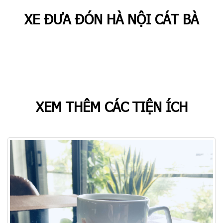
XE ĐƯA ĐÓN HÀ NỘI CÁT BÀ
Chúng tôi cung cấp dịch vụ xe đưa đón Hà Nội - Cát Bà, Hải Phòng -
Cát Bà
Cát Bà đi sân bay Cát Bi, Sapa, Hà Giang, Ninh Bình, Huế, Đà Nẵng
XEM THÊM CÁC TIỆN ÍCH